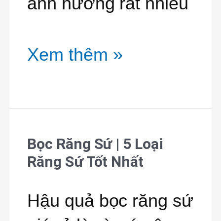
ảnh hưởng rất nhiều
Xem thêm »
Bọc Răng Sứ | 5 Loại
Bọc
Răng Sứ Tốt Nhất
Răng
Sứ
Hậu quả bọc răng sứ
|