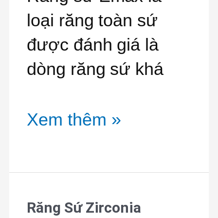
Emax
loại răng toàn sứ
được đánh giá là
dòng răng sứ khá
Xem thêm »
Răng Sứ Zirconia
Răng