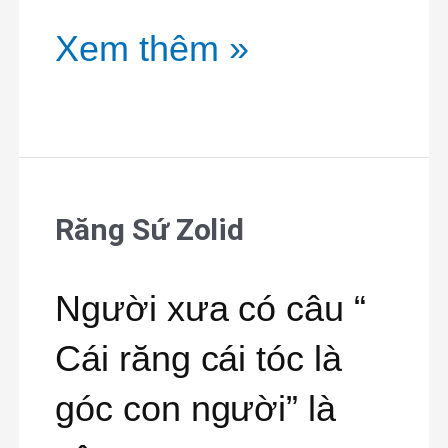
Xem thêm »
Răng Sứ Zolid
Răng
Sứ
Người xưa có câu “
Zolid
Cái răng cái tóc là
góc con người” là