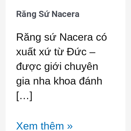
Răng Sứ Nacera
Răng
Sứ
Răng sứ Nacera có
Nacera
xuất xứ từ Đức –
được giới chuyên
gia nha khoa đánh
[…]
Xem thêm »