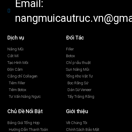
Email:
nangmuicautruc.vn@gma
Dịch vụ
Đối Tác
Nâng Mũi
Filler
Cắt Mí
Botox
Tạo Hình Môi
Chỉ phẫu thuật
Độn Cằm
Sụn Nâng Mũi
Căng chỉ Collagen
Tổng Kho Vật Tư
Tiêm Filler
Bọc Răng Sứ
Tiêm Botox
Dán Sứ Veneer
Tư Vấn Nâng Ngực
Tẩy Trắng Răng
Chủ Đề Nổi Bật
Giới thiệu
Bảng Giá Tổng Hợp
Về Chúng Tôi
Hướng Dẫn Thanh Toán
Chính Sách Bảo Mật