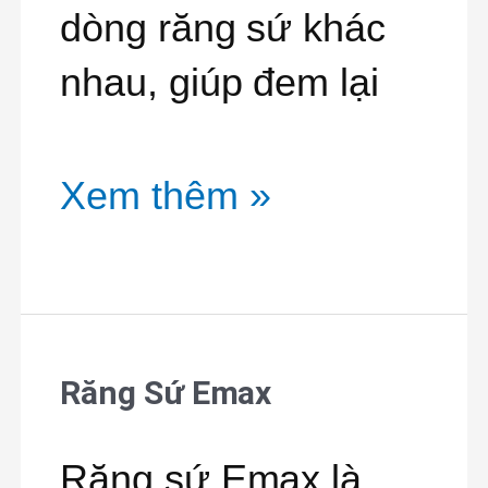
Plus
dòng răng sứ khác
3M
nhau, giúp đem lại
Xem thêm »
Răng Sứ Emax
Răng
Sứ
Răng sứ Emax là