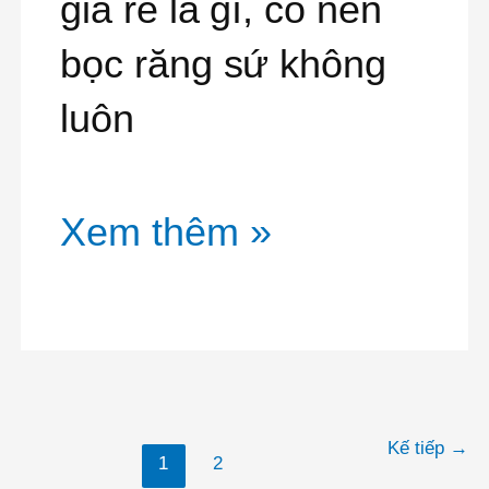
giá rẻ là gì, có nên
5
bọc răng sứ không
Loại
luôn
Răng
Sứ
Xem thêm »
Tốt
Nhất
Kế tiếp
→
1
2