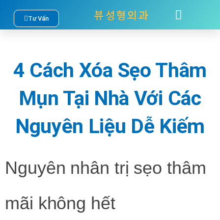
Nhảy
Tư Vấn
TÂM SỰ
LIÊN HỆ
tới
nội
4 Cách Xóa Sẹo Thâm
dung
Mụn Tại Nhà Với Các
Nguyên Liệu Dễ Kiếm
Nguyên nhân trị sẹo thâm
mãi không hết