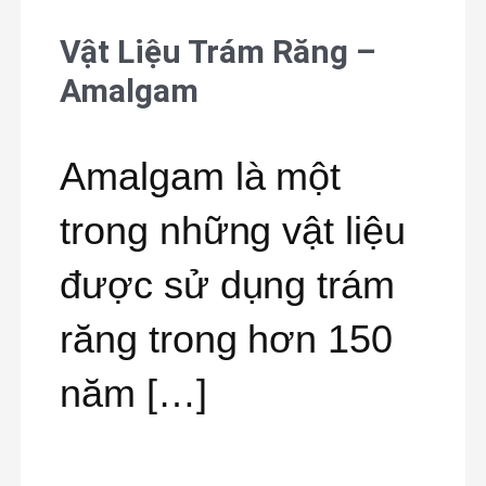
Vật Liệu Trám Răng –
Vật
Amalgam
Liệu
Trám
Amalgam là một
Răng
trong những vật liệu
–
được sử dụng trám
Amalgam
răng trong hơn 150
năm […]