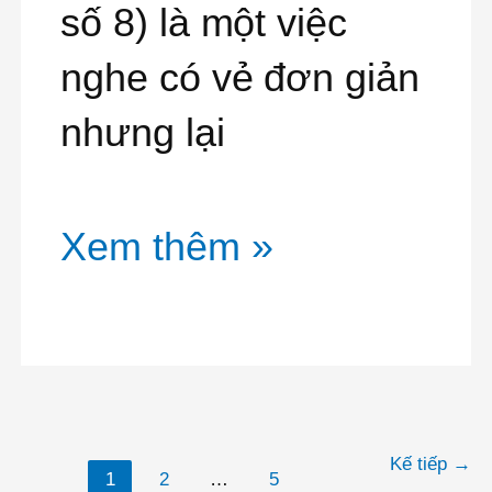
số 8) là một việc
Kinh
nghe có vẻ đơn giản
Nghiệm
nhưng lại
Nhổ
Răng
Xem thêm »
Khôn
Kế tiếp
→
1
2
…
5