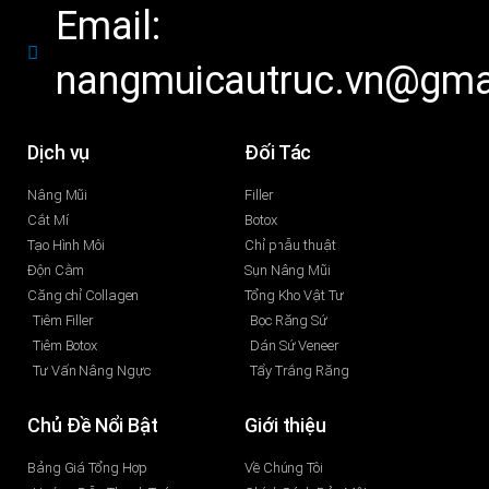
Email:
nangmuicautruc.vn@gma
Dịch vụ
Đối Tác
Nâng Mũi
Filler
Cắt Mí
Botox
Tạo Hình Môi
Chỉ phẫu thuật
Độn Cằm
Sụn Nâng Mũi
Căng chỉ Collagen
Tổng Kho Vật Tư
Tiêm Filler
Bọc Răng Sứ
Tiêm Botox
Dán Sứ Veneer
Tư Vấn Nâng Ngực
Tẩy Trắng Răng
Chủ Đề Nổi Bật
Giới thiệu
Bảng Giá Tổng Hợp
Về Chúng Tôi