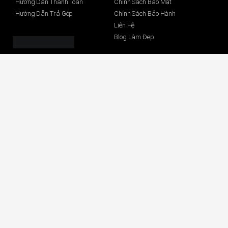
Hướng Dẫn Thanh Toán
Chính Sách Bảo Mật
Hướng Dẫn Trả Góp
Chính Sách Bảo Hành
Liên Hệ
Blog Làm Đẹp