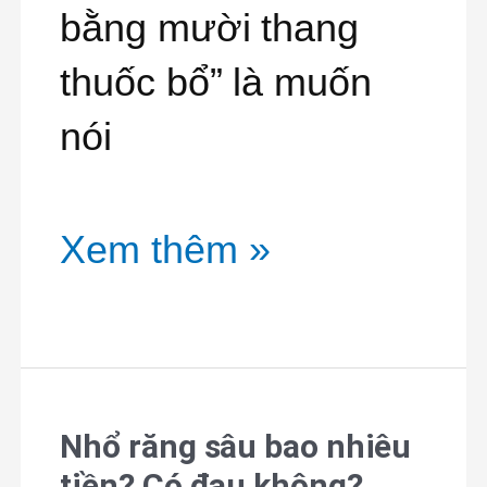
bằng mười thang
Hại
thuốc bổ” là muốn
Của
nói
Việc
Trám
Xem thêm »
Răng
Mới
Nhất
2022
Nhổ răng sâu bao nhiêu
Nhổ
tiền? Có đau không?