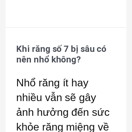
không?
Khi răng số 7 bị sâu có
Khi
nên nhổ không?
răng
số
Nhổ răng ít hay
7
nhiều vẫn sẽ gây
bị
ảnh hưởng đến sức
sâu
khỏe răng miệng về