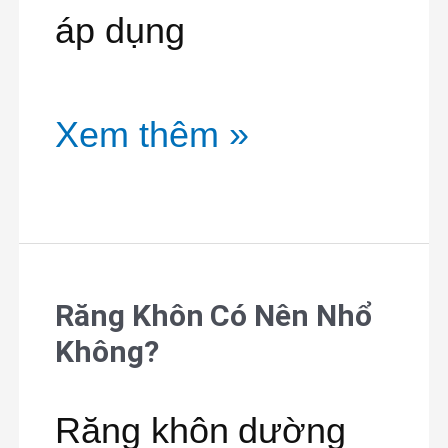
áp dụng
Xem thêm »
Răng Khôn Có Nên Nhổ
Răng
Không?
Khôn
Có
Răng khôn dường