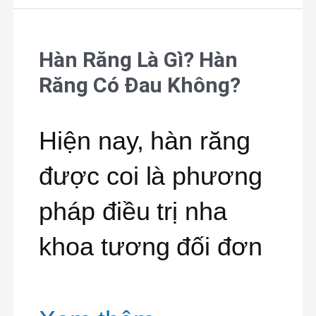
Hàn Răng Là Gì? Hàn
Hàn
Răng Có Đau Không?
Răng
Là
Hiện nay, hàn răng
Gì?
được coi là phương
Hàn
pháp điều trị nha
Răng
khoa tương đối đơn
Có
Đau