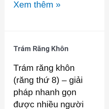
Xem thêm »
Trám Răng Khôn
Trám
Răng
Trám răng khôn
Khôn
(răng thứ 8) – giải
pháp nhanh gọn
được nhiều người