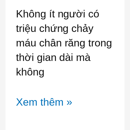
nha
Không ít người có
chu
triệu chứng chảy
là
máu chân răng trong
gì?
thời gian dài mà
không
Xem thêm »