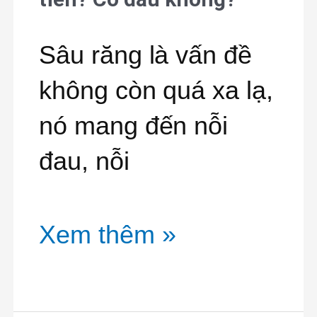
răng
sâu
Sâu răng là vấn đề
bao
không còn quá xa lạ,
nhiêu
nó mang đến nỗi
tiền?
đau, nỗi
Có
đau
Xem thêm »
không?