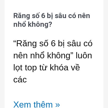
Răng số 6 bị sâu có nên
Răng
nhổ không?
số
6
“Răng số 6 bị sâu có
bị
nên nhổ không” luôn
sâu
lọt top từ khóa về
có
các
nên
nhổ
Xem thêm »