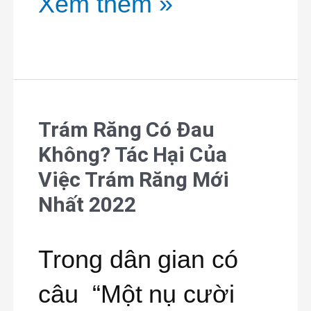
Xem thêm »
Không?
Trám Răng Có Đau
Trám
Không? Tác Hại Của
Răng
Việc Trám Răng Mới
Có
Nhất 2022
Đau
Trong dân gian có
Không?
câu “Một nụ cười
Tác