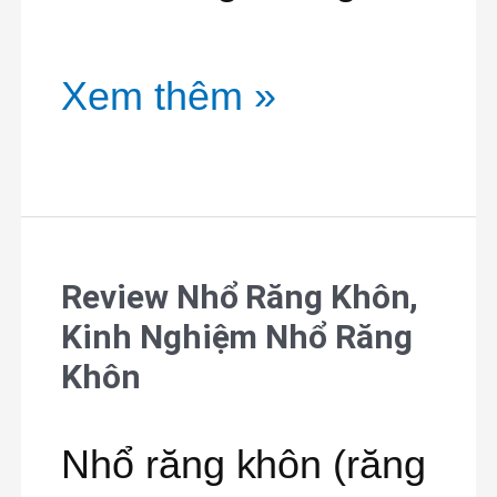
có
nên
Xem thêm »
nhổ
không?
Review Nhổ Răng Khôn,
Review
Kinh Nghiệm Nhổ Răng
Nhổ
Khôn
Răng
Nhổ răng khôn (răng
Khôn,