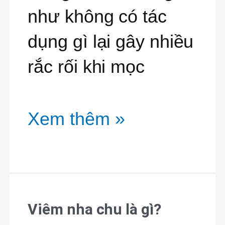
Nên
như không có tác
Nhổ
dụng gì lại gây nhiều
Không?
rắc rối khi mọc
Xem thêm »
Viêm nha chu là gì?
Viêm