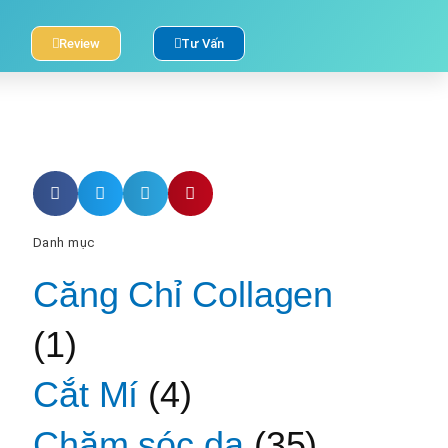
Review
Tư Vấn
Danh mục
Căng Chỉ Collagen
(1)
Cắt Mí
(4)
Chăm sóc da
(35)