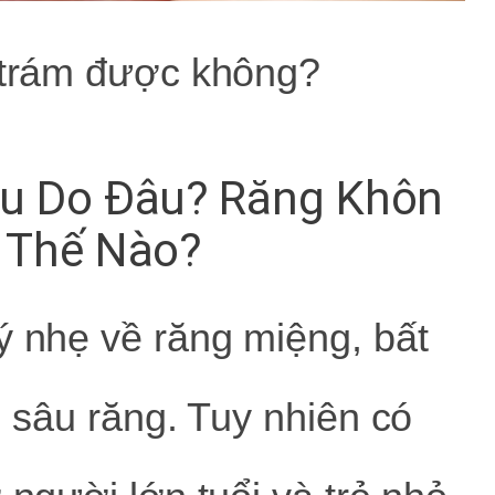
 trám được không?
âu Do Đâu? Răng Khôn
 Thế Nào?
ý nhẹ về răng miệng, bất
ị sâu răng. Tuy nhiên có