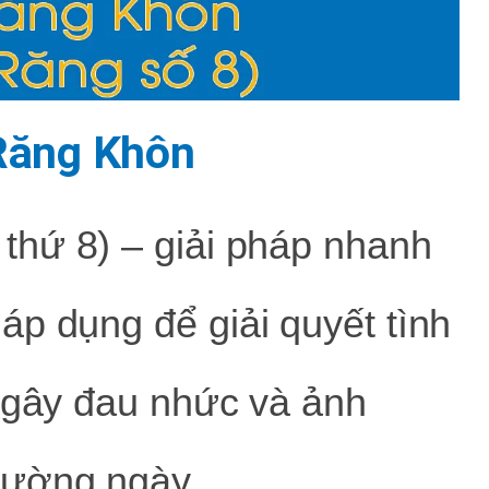
Răng Khôn
 thứ 8) – giải pháp nhanh
p dụng để giải quyết tình
u gây đau nhức và ảnh
hường ngày.