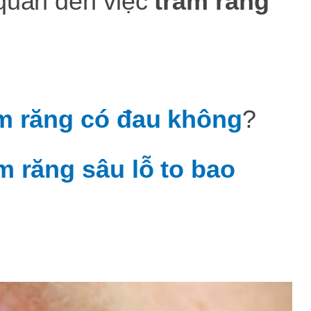
 quan đến việc
trám răng
m răng có đau không
?
m răng sâu lỗ to bao