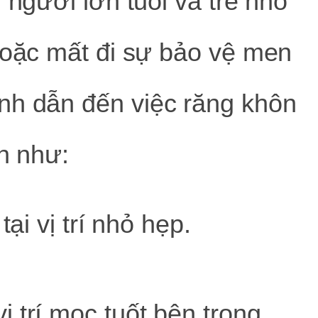
 người lớn tuổi và trẻ nhỏ
hoặc mất đi sự bảo vệ men
nh dẫn đến việc răng khôn
ến như:
i vị trí nhỏ hẹp.
 trí mọc tuốt bên trong