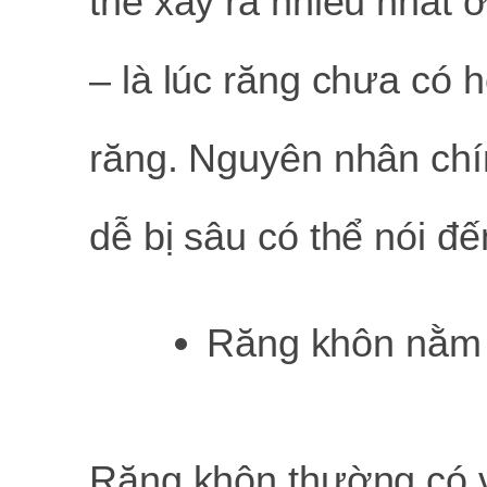
thể xảy ra nhiều nhất ở
– là lúc răng chưa có 
răng. Nguyên nhân chí
dễ bị sâu có thể nói đ
Răng khôn nằm tạ
Răng khôn thường có vị