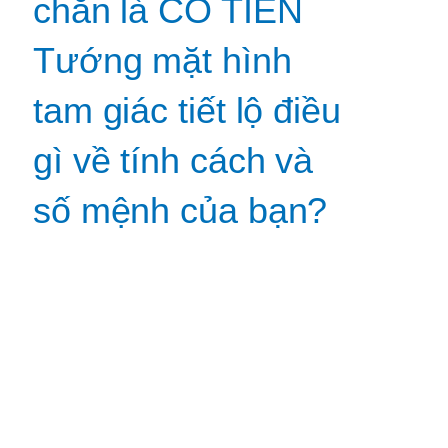
chắn là CÓ TIỀN
Tướng mặt hình
tam giác tiết lộ điều
gì về tính cách và
số mệnh của bạn?