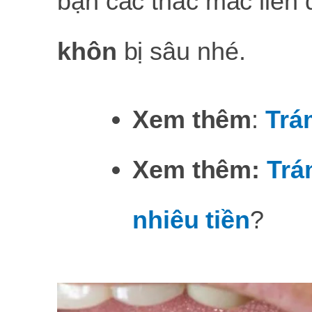
bạn các thắc mắc liên
khôn
bị sâu nhé.
Xem thêm
:
Trá
Xem thêm:
Trá
nhiêu tiền
?