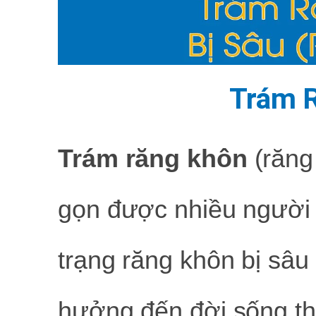
Trám 
Trám răng khôn
(răng
gọn được nhiều người á
trạng răng khôn bị sâ
hưởng đến đời sống t