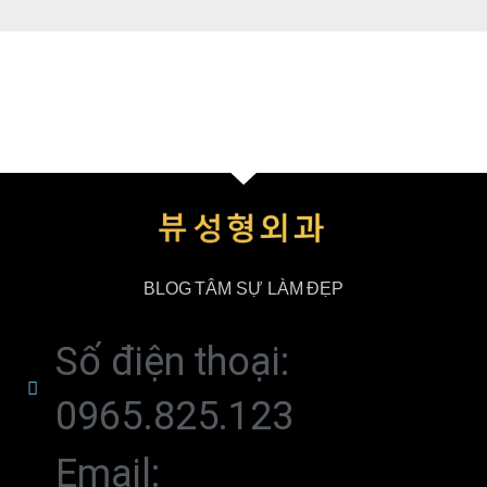
Tư vấn phẫu thuật thẩm mỹ 24/7: Zalo:
0965.825.123
BLOG TÂM SỰ LÀM ĐẸP
Số điện thoại:
0965.825.123
Email: