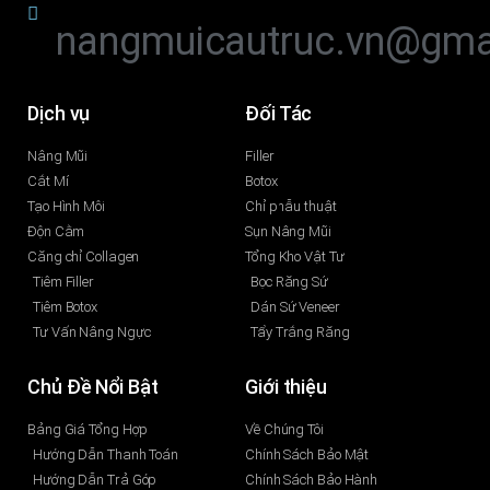
nangmuicautruc.vn@gma
Dịch vụ
Đối Tác
Nâng Mũi
Filler
Cắt Mí
Botox
Tạo Hình Môi
Chỉ phẫu thuật
Độn Cằm
Sụn Nâng Mũi
Căng chỉ Collagen
Tổng Kho Vật Tư
Tiêm Filler
Bọc Răng Sứ
Tiêm Botox
Dán Sứ Veneer
Tư Vấn Nâng Ngực
Tẩy Trắng Răng
Chủ Đề Nổi Bật
Giới thiệu
Bảng Giá Tổng Hợp
Về Chúng Tôi
Hướng Dẫn Thanh Toán
Chính Sách Bảo Mật
Hướng Dẫn Trả Góp
Chính Sách Bảo Hành