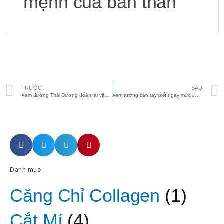
mệnh của bản thân
Prev
TRƯỚC
SAU
Xem đường Thái Dương đoán tài vận, sự nghiệp siêu chuẩn
Xem tướng bàn tay biết ngay mức độ giàu sang hay khốn khó
Danh mục
Căng Chỉ Collagen
(1)
Cắt Mí
(4)