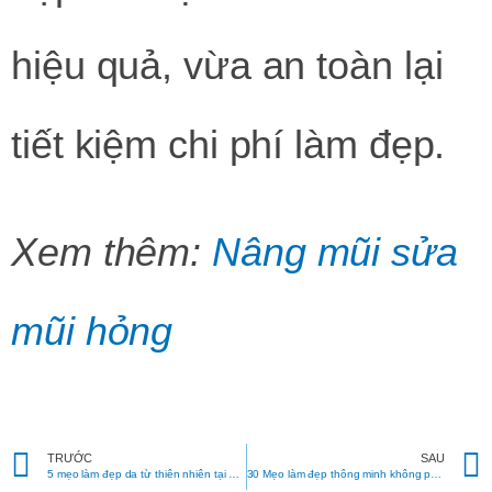
hiệu quả, vừa an toàn lại
tiết kiệm chi phí làm đẹp.
Xem thêm:
Nâng mũi sửa
mũi hỏng
Prev
TRƯỚC
SAU
5 mẹo làm đẹp da từ thiên nhiên tại nhà
30 Mẹo làm đẹp thông minh không phải phụ nữ nào cũng biết