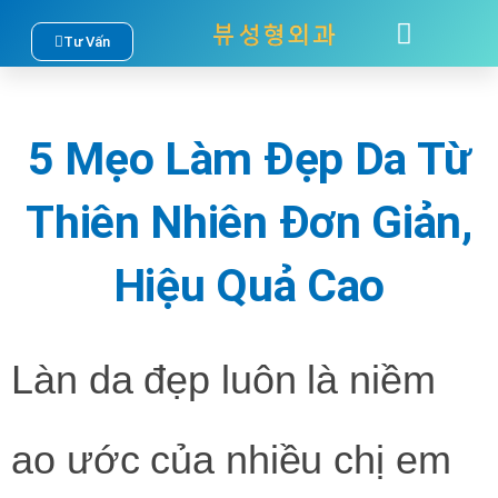
Nhảy
Tư Vấn
TÂM SỰ
LIÊN HỆ
tới
nội
5 Mẹo Làm Đẹp Da Từ
dung
Thiên Nhiên Đơn Giản,
Hiệu Quả Cao
Làn da đẹp luôn là niềm
ao ước của nhiều chị em