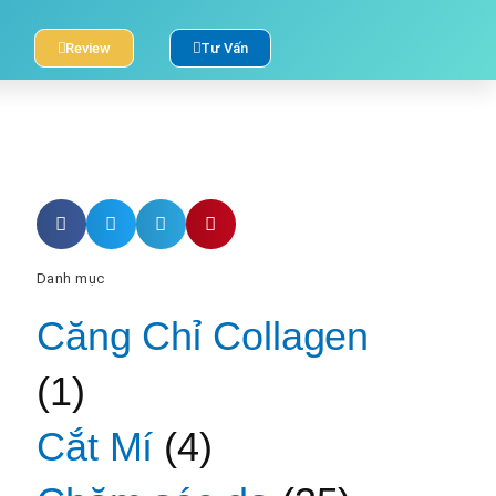
Review
Tư Vấn
Danh mục
Căng Chỉ Collagen
(1)
Cắt Mí
(4)