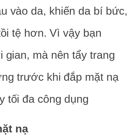
u vào da, khiến da bí bức,
tồi tệ hơn. Vì vậy bạn
i gian, mà nên tẩy trang
ỡng trước khi đắp mặt nạ
y tối đa công dụng
ặt nạ