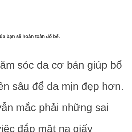
của bạn sẽ hoàn toàn đổ bể.
hăm sóc da cơ bản giúp bổ
ên sâu để da mịn đẹp hơn.
vẫn mắc phải những sai
iệc đắp mặt nạ giấy