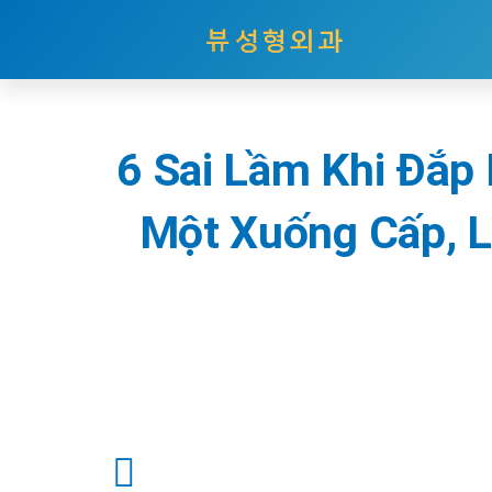
Nhảy
tới
nội
6 Sai Lầm Khi Đắp
dung
Một Xuống Cấp, 