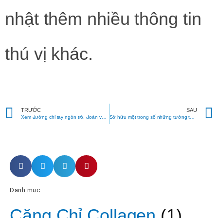
nhật thêm nhiều thông tin
thú vị khác.
Prev
TRƯỚC
SAU
Xem đường chỉ tay ngón trỏ, đoán vận mệnh sang hèn
Sở hữu một trong số những tướng tay này, bạn là người vượng đường quý nhân, cả đời an nhàn hưởng phúc
Danh mục
Căng Chỉ Collagen
(1)