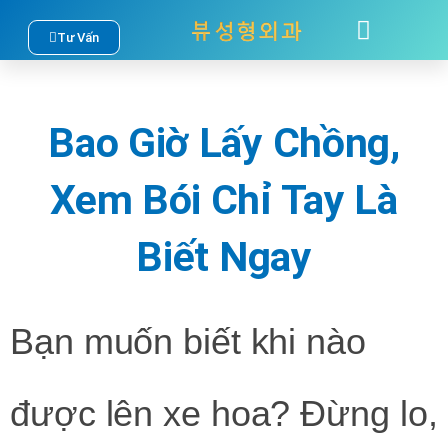
Nhảy
Tư Vấn
TÂM SỰ
LIÊN HỆ
tới
nội
Bao Giờ Lấy Chồng,
dung
Xem Bói Chỉ Tay Là
Biết Ngay
Bạn muốn biết khi nào
được lên xe hoa? Đừng lo,