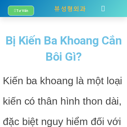
Nhảy
Tư Vấn
TÂM SỰ
LIÊN HỆ
tới
nội
Bị Kiến Ba Khoang Cắn
dung
Bôi Gì?
Kiến ba khoang là một loại
kiến có thân hình thon dài,
đặc biệt nguy hiểm đối với