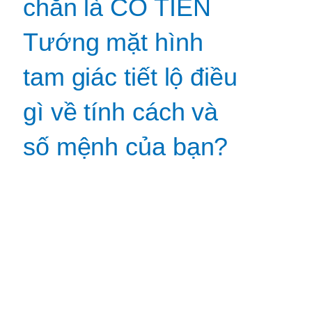
chắn là CÓ TIỀN
Tướng mặt hình
tam giác tiết lộ điều
gì về tính cách và
số mệnh của bạn?