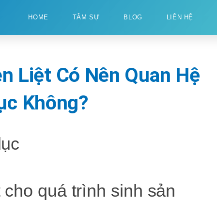
HOME
TÂM SỰ
BLOG
LIÊN HỆ
ền Liệt Có Nên Quan Hệ
ục Không?
dục
t cho quá trình sinh sản