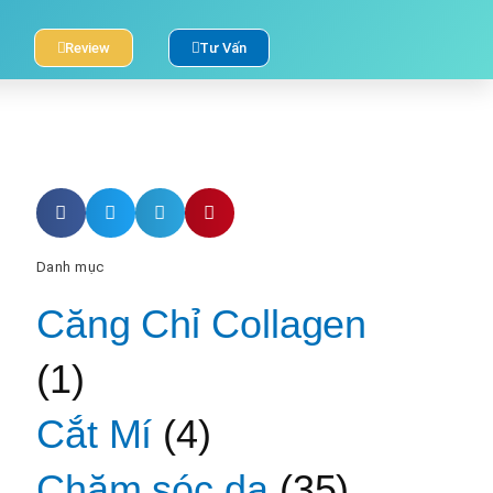
Review
Tư Vấn
Danh mục
Căng Chỉ Collagen
(1)
Cắt Mí
(4)
Chăm sóc da
(35)