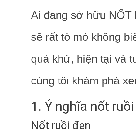
Ai đang sở hữu NỐT
sẽ rất tò mò không biế
quá khứ, hiện tại và 
cùng tôi khám phá xe
1. Ý nghĩa nốt ruồ
Nốt ruồi đen