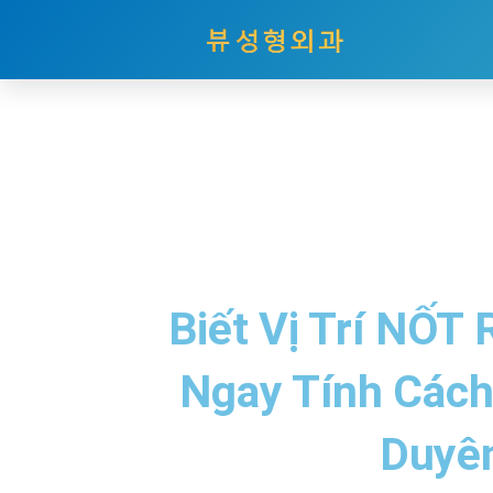
Nhảy
tới
nội
dung
Biết Vị Trí NỐT
Ngay Tính Cách
Duyê