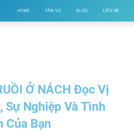
HOME
TÂM SỰ
BLOG
LIÊN HỆ
 RUỒI Ở NÁCH Đọc Vị
, Sự Nghiệp Và Tình
n Của Bạn