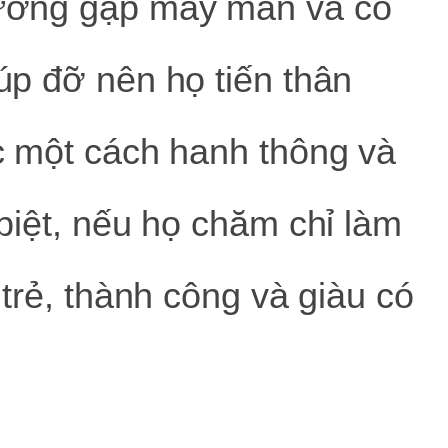
ường gặp may mắn và có
úp đỡ nên họ tiến thân
c một cách hanh thông và
 biệt, nếu họ chăm chỉ làm
 trẻ, thành công và giàu có