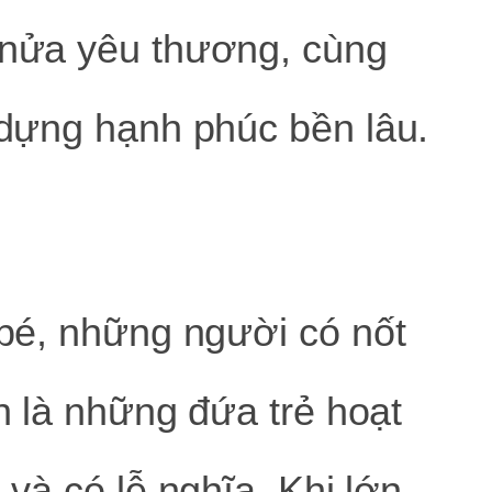
nửa yêu thương, cùng
dựng hạnh phúc bền lâu.
bé, những người có nốt
n là những đứa trẻ hoạt
 và có lễ nghĩa. Khi lớn