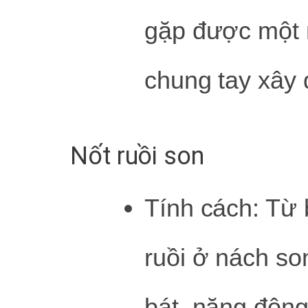
gặp được một 
chung tay xây 
Nốt ruồi son
Tính cách: Từ 
ruồi ở nách so
bát, năng động