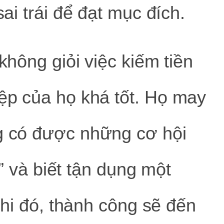
ai trái để đạt mục đích.
không giỏi việc kiếm tiền
ệp của họ khá tốt. Họ may
 có được những cơ hội
i” và biết tận dụng một
Khi đó, thành công sẽ đến