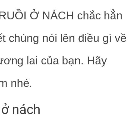
 RUỒI Ở NÁCH chắc hẳn
t chúng nói lên điều gì về
tương lai của bạn. Hãy
m nhé.
i ở nách