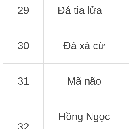
29
Đá tia lửa
30
Đá xà cừ
31
Mã não
Hồng Ngọc
32