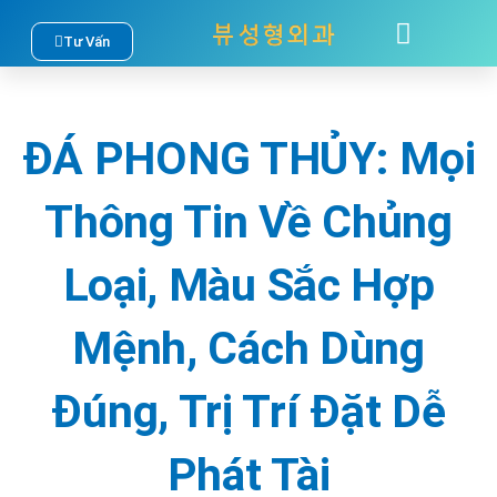
Nhảy
Tư Vấn
TÂM SỰ
LIÊN HỆ
tới
nội
ĐÁ PHONG THỦY: Mọi
dung
Thông Tin Về Chủng
Loại, Màu Sắc Hợp
Mệnh, Cách Dùng
Đúng, Trị Trí Đặt Dễ
Phát Tài