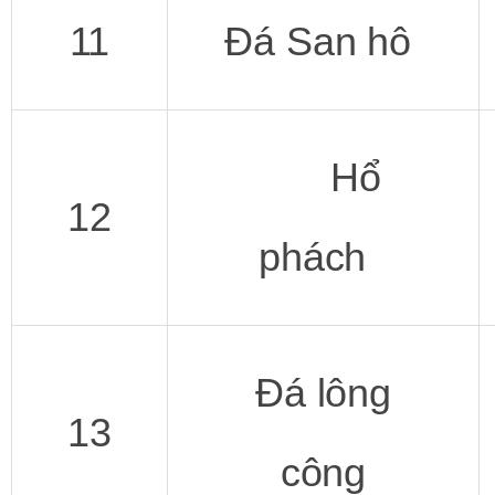
11
Đá San hô
Hổ
12
phách
Đá lông
13
công