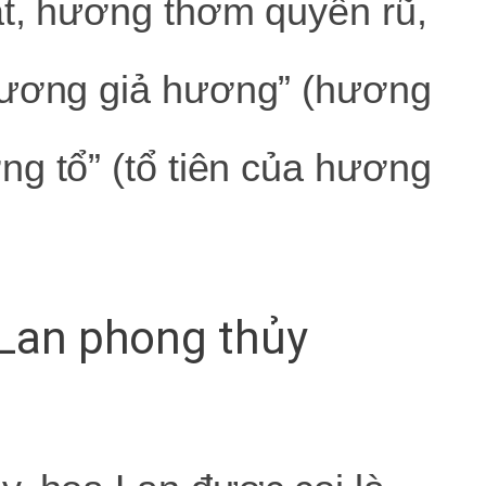
ắt, hương thơm quyến rũ,
vương giả hương” (hương
g tổ” (tổ tiên của hương
 Lan phong thủy