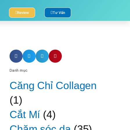
Review
Tư Vấn
Danh mục
Căng Chỉ Collagen
(1)
Cắt Mí
(4)
Chăm sóc da
(35)