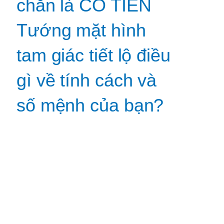
chắn là CÓ TIỀN
Tướng mặt hình
tam giác tiết lộ điều
gì về tính cách và
số mệnh của bạn?