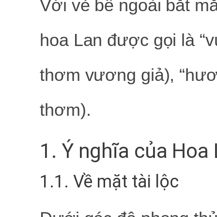
Với vẻ bề ngoài bắt m
hoa Lan được gọi là “
thơm vương giả), “hươn
thơm).
1. Ý nghĩa của Hoa
1.1. Về mặt tài lộc