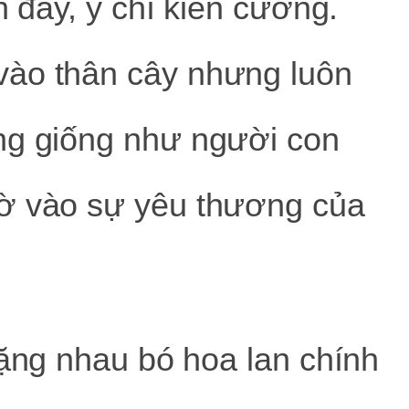
n đầy, ý chí kiên cường.
vào thân cây nhưng luôn
ng giống như người con
ờ vào sự yêu thương của
tặng nhau bó hoa lan chính