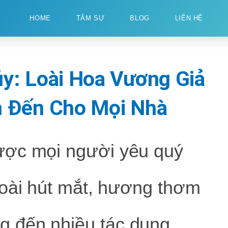
HOME
TÂM SỰ
BLOG
LIÊN HỆ
y: Loài Hoa Vương Giả
 Đến Cho Mọi Nhà
ược mọi người yêu quý
goài hút mắt, hương thơm
 đến nhiều tác dụng