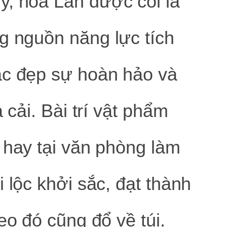
y, hoa Lan được coi là
g nguồn năng lực tích
ắc đẹp sự hoàn hảo và
 cải. Bài trí vật phẩm
 hay tại văn phòng làm
 lộc khởi sắc, đạt thành
eo đó cũng đổ về túi.