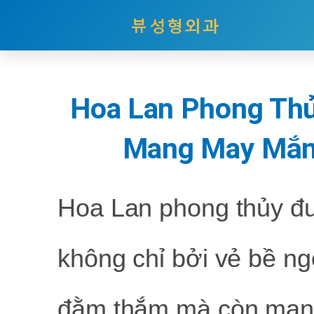
Nhảy
tới
nội
Hoa Lan Phong Thủ
dung
Mang May Mắn
Hoa Lan phong thủy đ
không chỉ bởi vẻ bề n
đằm thắm mà còn mang