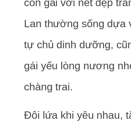
con gái với nét đẹp tra
Lan thường sống dựa 
tự chủ dinh dưỡng, cũ
gái yếu lòng nương nh
chàng trai.
Đôi lứa khi yêu nhau, 