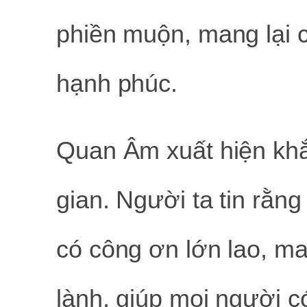
phiền muộn, mang lại 
hạnh phúc.
Quan Âm xuất hiện khắp
gian. Người ta tin rằ
có công ơn lớn lao, ma
lành, giúp mọi người c