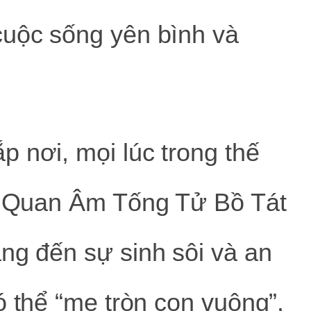
cuộc sống yên bình và
 nơi, mọi lúc trong thế
ng Quan Âm Tống Tử Bồ Tát
ng đến sự sinh sôi và an
ó thể “mẹ tròn con vuông”.