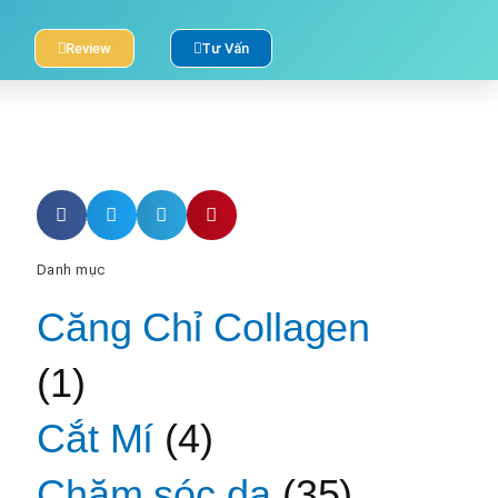
Review
Tư Vấn
Danh mục
Căng Chỉ Collagen
(1)
Cắt Mí
(4)
Chăm sóc da
(35)