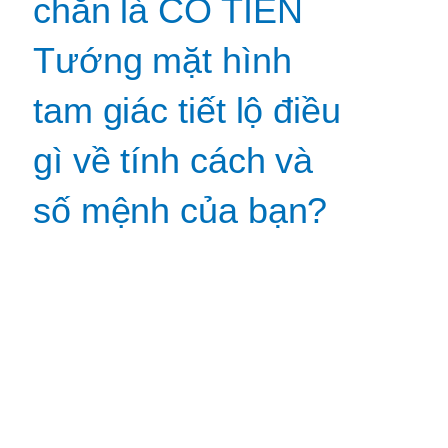
chắn là CÓ TIỀN
Tướng mặt hình
tam giác tiết lộ điều
gì về tính cách và
số mệnh của bạn?