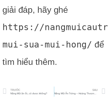
giải đáp, hãy ghé
https://nangmuicaut
mui-sua-mui-hong/
để
tìm hiểu thêm.
Prev
TRƯỚC
SAU
Nâng Mũi ăn ốc, có được không?
Nâng Mũi Ăn Trứng – Hoàng Thượng Phục Vụ