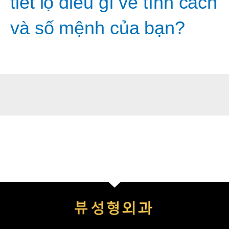
tiết lộ điều gì về tính cách
và số mệnh của bạn?
Tư vấn phẫu thuật thẩm mỹ 24/7: Zalo:
0965.825.123