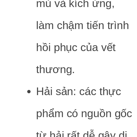
mủ và kích ứng,
làm chậm tiến trình
hồi phục của vết
thương.
Hải sản: các thực
phẩm có nguồn gốc
từ hải rất dễ gây dị