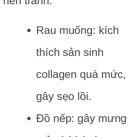
nên tránh:
Rau muống: kích
thích sản sinh
collagen quá mức,
gây sẹo lồi.
Đồ nếp: gây mưng