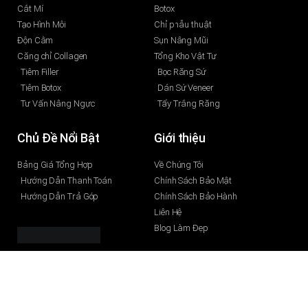
Cắt Mí
Botox
Tạo Hình Môi
Chỉ phẫu thuật
Độn Cằm
Sụn Nâng Mũi
Căng chỉ Collagen
Tổng Kho Vật Tư
Tiêm Filler
Bọc Răng Sứ
Tiêm Botox
Dán Sứ Veneer
Tư Vấn Nâng Ngực
Tẩy Trắng Răng
Chủ Đề Nổi Bật
Giới thiệu
Bảng Giá Tổng Hợp
Về Chúng Tôi
Hướng Dẫn Thanh Toán
Chính Sách Bảo Mật
Hướng Dẫn Trả Góp
Chính Sách Bảo Hành
Liên Hệ
Blog Làm Đẹp