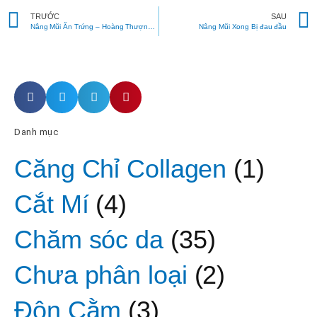
Prev
TRƯỚC
SAU
Nâng Mũi Ăn Trứng – Hoàng Thượng Phục Vụ
Nâng Mũi Xong Bị đau đầu
Danh mục
Căng Chỉ Collagen
(1)
Cắt Mí
(4)
Chăm sóc da
(35)
Chưa phân loại
(2)
Độn Cằm
(3)