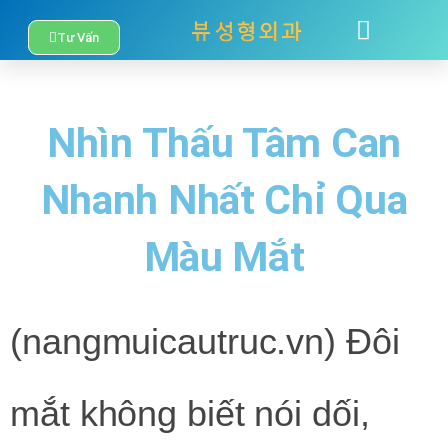
Nhảy
Tư Vấn
TÂM SỰ
LIÊN HỆ
tới
nội
Nhìn Thấu Tâm Can
dung
Nhanh Nhất Chỉ Qua
Màu Mắt
(nangmuicautruc.vn)
Đôi
mắt không biết nói dối,