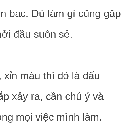
n bạc. Dù làm gì cũng gặp
khởi đầu suôn sẻ.
 xỉn màu thì đó là dấu
ắp xảy ra, cần chú ý và
ong mọi việc mình làm.