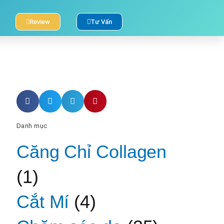
Review
Tư Vấn
Danh mục
Căng Chỉ Collagen
(1)
Cắt Mí
(4)