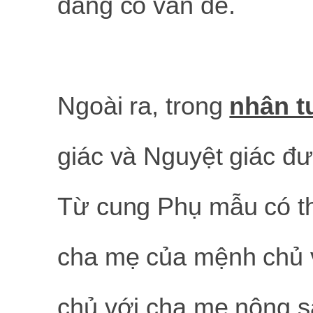
đang có vấn đề.
Ngoài ra, trong
nhân 
giác và Nguyệt giác đ
Từ cung Phụ mẫu có th
cha mẹ của mệnh chủ 
chủ với cha mẹ nông s