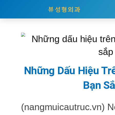
Nhảy
tới
nội
dung
Những Dấu Hiệu Tr
Bạn Sắ
(nangmuicautruc.vn)
N