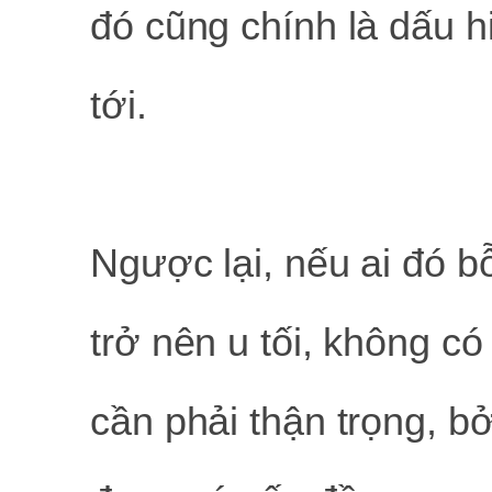
đó cũng chính là dấu 
tới.
Ngược lại, nếu ai đó b
trở nên u tối, không c
cần phải thận trọng, b