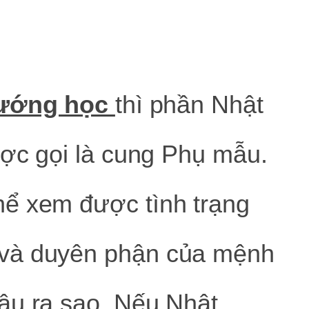
tướng học
thì phần Nhật
ược gọi là cung Phụ mẫu.
ể xem được tình trạng
và duyên phận của mệnh
âu ra sao. Nếu Nhật,