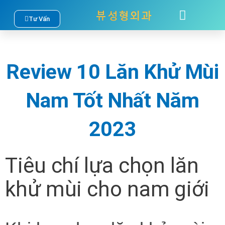
Nhảy
Tư Vấn
TÂM SỰ
LIÊN HỆ
tới
nội
Review 10 Lăn Khử Mùi
dung
Nam Tốt Nhất Năm
2023
Tiêu chí lựa chọn lăn
khử mùi cho nam giới