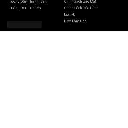
Hướng Dẫn Thanh Toán
Chính Sách Bảo Mật
Hướng Dẫn Trả Góp
Chính Sách Bảo Hành
Liên Hệ
Blog Làm Đẹp