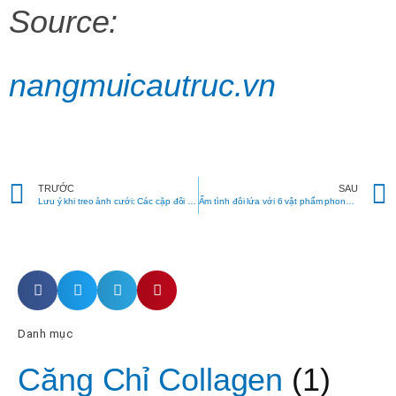
Source:
nangmuicautruc.vn
Prev
TRƯỚC
SAU
Lưu ý khi treo ảnh cưới: Các cặp đôi càng biết muộn càng ngậm ngùi tiếc nuối
Ấm tình đôi lứa với 6 vật phẩm phong thủy vượng nhân duyên
Danh mục
Căng Chỉ Collagen
(1)