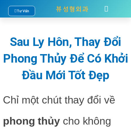
Nhảy
Tư Vấn
TÂM SỰ
LIÊN HỆ
tới
nội
Sau Ly Hôn, Thay Đổi
dung
Phong Thủy Để Có Khởi
Đầu Mới Tốt Đẹp
Chỉ một chút thay đổi về
phong thủy
cho không