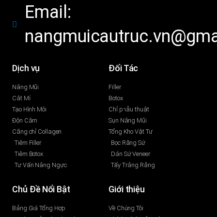
Email:
nangmuicautruc.vn@gma
Dịch vụ
Đối Tác
Nâng Mũi
Filler
Cắt Mí
Botox
Tạo Hình Môi
Chỉ phẫu thuật
Độn Cằm
Sụn Nâng Mũi
Căng chỉ Collagen
Tổng Kho Vật Tư
Tiêm Filler
Bọc Răng Sứ
Tiêm Botox
Dán Sứ Veneer
Tư Vấn Nâng Ngực
Tẩy Trắng Răng
Chủ Đề Nổi Bật
Giới thiệu
Bảng Giá Tổng Hợp
Về Chúng Tôi