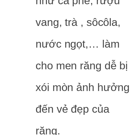
như cà phê, rượu
vang, trà , sôcôla,
nước ngọt,… làm
cho men răng dễ bị
xói mòn ảnh hưởng
đến vẻ đẹp của
răng.