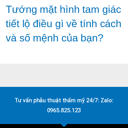
Tướng mặt hình tam giác
tiết lộ điều gì về tính cách
và số mệnh của bạn?
Tư vấn phẫu thuật thẩm mỹ 24/7: Zalo:
0965.825.123