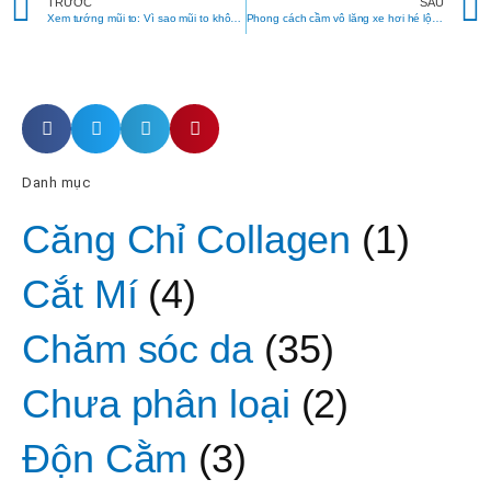
Prev
TRƯỚC
SAU
Xem tướng mũi to: Vì sao mũi to không lo chết đói?
Phong cách cầm vô lăng xe hơi hé lộ bí mật thầm kín của bạn
Danh mục
Căng Chỉ Collagen
(1)
Cắt Mí
(4)
Chăm sóc da
(35)
Chưa phân loại
(2)
Độn Cằm
(3)