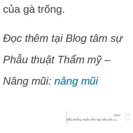
của gà trống.
Đọc thêm tại Blog tâm sự
Phẫu thuật Thẩm mỹ –
Nâng mũi:
nâng mũi
SAU
Nếu không muốn tiền bạc tiêu tán, sức khỏe sa sút, đừng đặt đá phong thủy ở những vị trí này