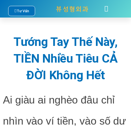
Nhảy
Tư Vấn
TÂM SỰ
LIÊN HỆ
tới
nội
Tướng Tay Thế Này,
dung
TIỀN Nhiều Tiêu CẢ
ĐỜI Không Hết
Ai giàu ai nghèo đâu chỉ
nhìn vào ví tiền, vào số dư