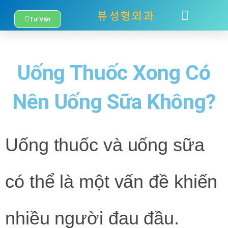
Nhảy
Tư Vấn
TÂM SỰ
LIÊN HỆ
tới
nội
Uống Thuốc Xong Có
dung
Nên Uống Sữa Không?
Uống thuốc và uống sữa
có thể là một vấn đề khiến
nhiều người đau đầu.