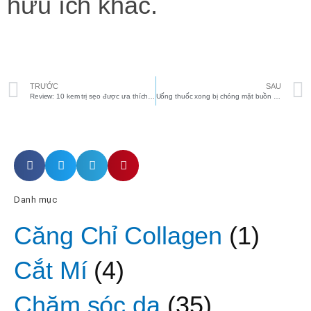
hữu ích khác.
Prev
TRƯỚC
SAU
Review: 10 kem trị sẹo được ưa thích năm 2023
Uống thuốc xong bị chóng mặt buồn nôn có sao không?
Danh mục
Căng Chỉ Collagen
(1)
Cắt Mí
(4)
Chăm sóc da
(35)