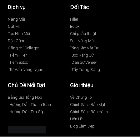
Dịch vụ
Đối Tác
Nâng Mũi
Filler
Cắt Mí
Botox
Tạo Hình Môi
Chỉ phẫu thuật
Độn Cằm
Sụn Nâng Mũi
Căng chỉ Collagen
Tổng Kho Vật Tư
Tiêm Filler
Bọc Răng Sứ
Tiêm Botox
Dán Sứ Veneer
Tư Vấn Nâng Ngực
Tẩy Trắng Răng
Chủ Đề Nổi Bật
Giới thiệu
Bảng Giá Tổng Hợp
Về Chúng Tôi
Hướng Dẫn Thanh Toán
Chính Sách Bảo Mật
Hướng Dẫn Trả Góp
Chính Sách Bảo Hành
Liên Hệ
Blog Làm Đẹp