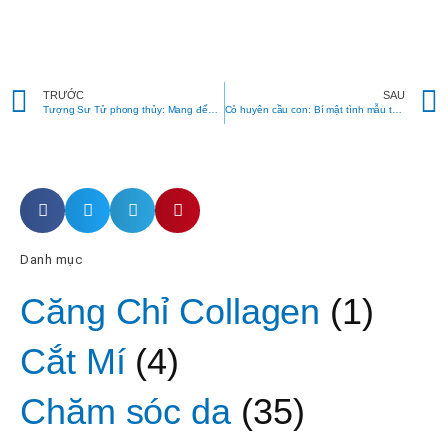
Prev
TRƯỚC
SAU
Tượng Sư Tử phong thủy: Mang đến sự thịnh vượng và may mắn
Cỏ huyên cầu con: Bí mật tình mẫu tử và nguồn cảm hứng vô tận trong phong thủy
Danh mục
Căng Chỉ Collagen
(1)
Cắt Mí
(4)
Chăm sóc da
(35)