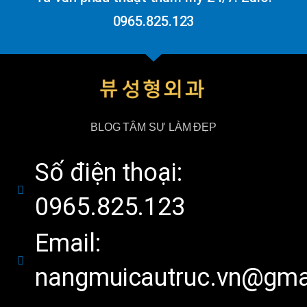
0965.825.123
BLOG TÂM SỰ LÀM ĐẸP
Số điện thoại:
0965.825.123
Email:
nangmuicautruc.vn@gma