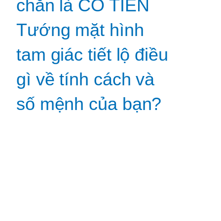
chắn là CÓ TIỀN
Tướng mặt hình
tam giác tiết lộ điều
gì về tính cách và
số mệnh của bạn?