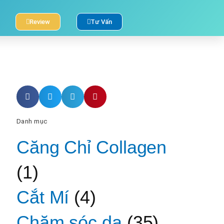
Review
Tư Vấn
Danh mục
Căng Chỉ Collagen
(1)
Cắt Mí
(4)
Chăm sóc da
(35)