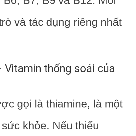
, B6, B7, B9 và B12. Mỗi
 trò và tác dụng riêng nhất
– Vitamin thống soái của
ợc gọi là thiamine, là một
 sức khỏe. Nếu thiếu