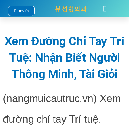
Nhảy
Tư Vấn
TÂM SỰ
LIÊN HỆ
tới
nội
Xem Đường Chỉ Tay Trí
dung
Tuệ: Nhận Biết Người
Thông Minh, Tài Giỏi
(nangmuicautruc.vn)
Xem
đường chỉ tay Trí tuệ,