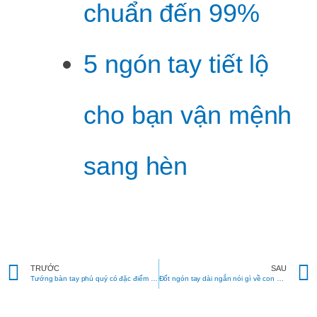
chuẩn đến 99%
5 ngón tay tiết lộ
cho bạn vận mệnh
sang hèn
Prev
TRƯỚC
SAU
Tướng bàn tay phú quý có đặc điểm gì khác thường?
Đốt ngón tay dài ngắn nói gì về con người bạn?