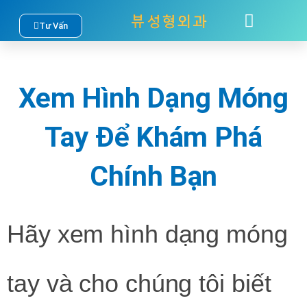
Nhảy
Tư Vấn
TÂM SỰ
LIÊN HỆ
tới
nội
Xem Hình Dạng Móng
dung
Tay Để Khám Phá
Chính Bạn
Hãy xem hình dạng móng
tay và cho chúng tôi biết