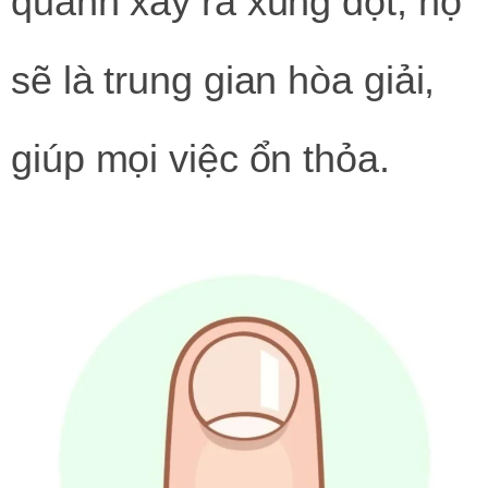
quanh xảy ra xung đột, họ
sẽ là trung gian hòa giải,
giúp mọi việc ổn thỏa.