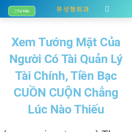
Nhảy
Tư Vấn
TÂM SỰ
LIÊN HỆ
tới
nội
Xem Tướng Mặt Của
dung
Người Có Tài Quản Lý
Tài Chính, Tiền Bạc
CUỒN CUỘN Chẳng
Lúc Nào Thiếu