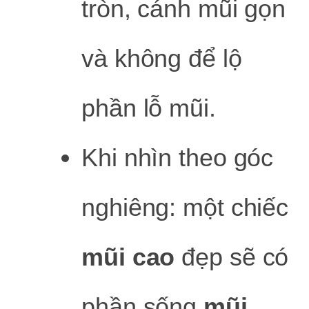
tròn, cánh mũi gọn
và không để lộ
phần lỗ mũi.
Khi nhìn theo góc
nghiêng: một chiếc
mũi cao
đẹp sẽ có
phần sống
mũi