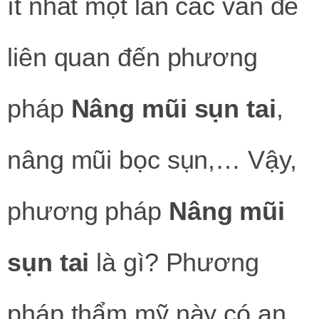
ít nhất một lần các vấn đề
liên quan đến phương
pháp
Nâng mũi sụn tai
,
nâng mũi bọc sụn,… Vậy,
phương pháp
Nâng mũi
sụn tai
là gì? Phương
pháp thẩm mỹ này có an